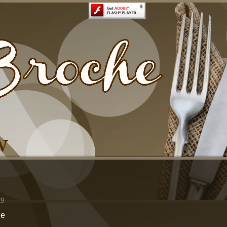
29
he