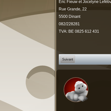
Eric Fieuw et Jocelyne Lefèb
Rue Grande, 22
5500 Dinant
082/228281
TVA: BE 0825 612 431
Suivant